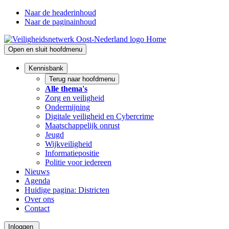
Naar de headerinhoud
Naar de paginainhoud
Home
Open en sluit hoofdmenu
Kennisbank
Terug naar hoofdmenu
Alle thema's
Zorg en veiligheid
Ondermijning
Digitale veiligheid en Cybercrime
Maatschappelijk onrust
Jeugd
Wijkveiligheid
Informatiepositie
Politie voor iedereen
Nieuws
Agenda
Huidige pagina:
Districten
Over ons
Contact
Inloggen