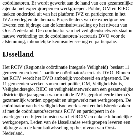
co
ö
rdinatoren. Er wordt gewerkt aan de hand van een gezamenlijke
agenda met expertgroepen en werkgroepen. Politie, OM en RIEC
maken onderdeel uit van het platform IVZ en participeren in het
IVZ-overleg en de thema’s. Projectleiders van de expertgroepen
leveren een bijdrage aan de kennisuitwisseling op het niveau van
Oost-Nederland. De co
ö
rdinator van het veiligheidsnetwerk staat in
nauwe verbinding tot de co
ö
rdinatoren/ secretaris DVO voor de
afstemming, inhoudelijke kennisuitwisseling en participatie.
IJsselland
Het RCIV (
Regionale coördinatie Integrale Veiligheid)
beslaat 11
gemeenten en kent 1 parttime co
ö
rdinator/secretaris DVO. Binnen
het RCIV wordt het DVO ambtelijk voorbereid en afgestemd. De
11 gemeenten werken samen met politie, OM, Veiligheidshuis,
Veiligheidsregio, RIEC en veiligheidsnetwerk aan een gezamenlijke
districtelijke jaaragenda waarin uit de IVP’s geprioriteerde thema’s
gezamenlijk worden opgepakt en uitgewerkt met werkgroepen. De
co
ö
rdinator van het veiligheidsnetwerk stemt eenheidsbrede zaken
af met de coördinator/secretaris RCIV en participeert in de
overleggen en bijeenkomsten van het RCIV en enkele inhoudelijke
werkgroepen. Leden van de IJssellandse werkgroepen leveren een
bijdrage aan de kennisuitwisseling op het niveau van Oost-
Nederland.