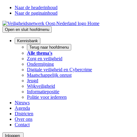
Naar de headerinhoud
Naar de paginainhoud
Home
Open en sluit hoofdmenu
Kennisbank
Terug naar hoofdmenu
Alle thema's
Zorg en veiligheid
Ondermijning
Digitale veiligheid en Cybercrime
Maatschappelijk onrust
Jeugd
Wijkveiligheid
Informatiepositie
Politie voor iedereen
Nieuws
Agenda
Districten
Over ons
Contact
Inloggen