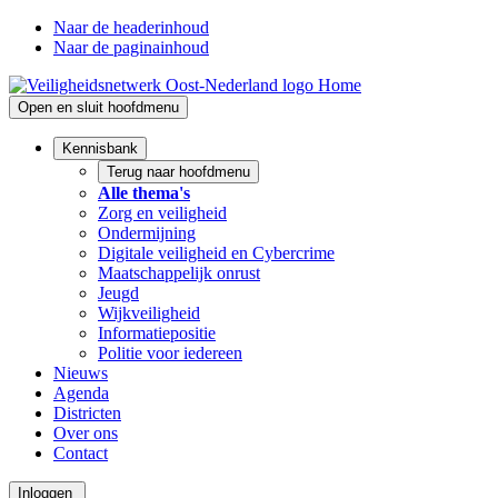
Naar de headerinhoud
Naar de paginainhoud
Home
Open en sluit hoofdmenu
Kennisbank
Terug naar hoofdmenu
Alle thema's
Zorg en veiligheid
Ondermijning
Digitale veiligheid en Cybercrime
Maatschappelijk onrust
Jeugd
Wijkveiligheid
Informatiepositie
Politie voor iedereen
Nieuws
Agenda
Districten
Over ons
Contact
Inloggen