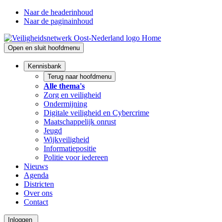
Naar de headerinhoud
Naar de paginainhoud
Home
Open en sluit hoofdmenu
Kennisbank
Terug naar hoofdmenu
Alle thema's
Zorg en veiligheid
Ondermijning
Digitale veiligheid en Cybercrime
Maatschappelijk onrust
Jeugd
Wijkveiligheid
Informatiepositie
Politie voor iedereen
Nieuws
Agenda
Districten
Over ons
Contact
Inloggen