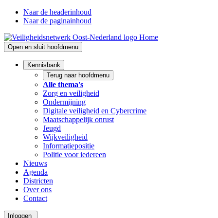
Naar de headerinhoud
Naar de paginainhoud
Home
Open en sluit hoofdmenu
Kennisbank
Terug naar hoofdmenu
Alle thema's
Zorg en veiligheid
Ondermijning
Digitale veiligheid en Cybercrime
Maatschappelijk onrust
Jeugd
Wijkveiligheid
Informatiepositie
Politie voor iedereen
Nieuws
Agenda
Districten
Over ons
Contact
Inloggen