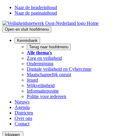
Naar de headerinhoud
Naar de paginainhoud
Home
Open en sluit hoofdmenu
Kennisbank
Terug naar hoofdmenu
Alle thema's
Zorg en veiligheid
Ondermijning
Digitale veiligheid en Cybercrime
Maatschappelijk onrust
Jeugd
Wijkveiligheid
Informatiepositie
Politie voor iedereen
Nieuws
Agenda
Districten
Over ons
Contact
Inloggen